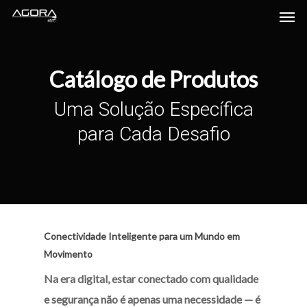
Men
Skip
Menu
to
main
content
Catálogo de Produtos
Uma Solução Específica
para Cada Desafio
Conectividade Inteligente para um Mundo em
Movimento
Na era digital, estar conectado com qualidade
e segurança não é apenas uma necessidade — é